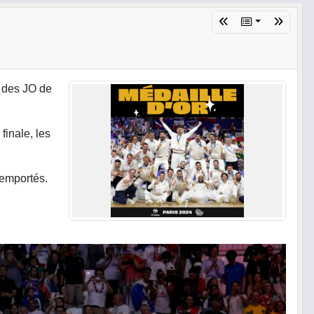
r des JO de
finale, les
remportés.