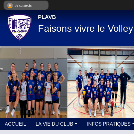
Panneau de gestion des cookies
Se connecter
PLAVB
Faisons vivre le Volley
ACCUEIL
LA VIE DU CLUB
INFOS PRATIQUES