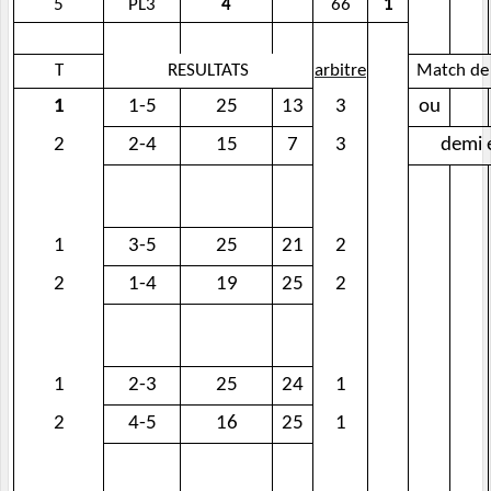
5
PL3
4
66
1
T
RESULTATS
arbitre
Match de
1
1-5
25
13
3
ou
2
2-4
15
7
3
demi e
1
3-5
25
21
2
2
1-4
19
25
2
1
2-3
25
24
1
2
4-5
16
25
1