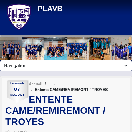
Panneau de gestion des cookies
PLAVB
Le
samedi
Accueil
07
Entente CAME/REMIREMONT / TROYES
DÉC.
2024
ENTENTE
CAME/REMIREMONT /
TROYES
5ème journée